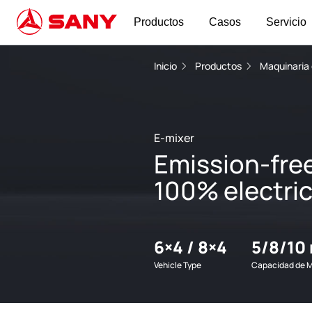
Productos
Casos
Servicio
Inicio
Productos
Maquinaria
E-mixer
Emission-free
100% electri
6×4 / 8×4
5/8/10
Vehicle Type
Capacidad de 