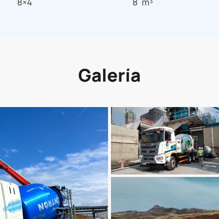
8×4
8 m³
Galería