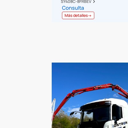
SY408C-8FRBEV  
Consulta
Más detalles→