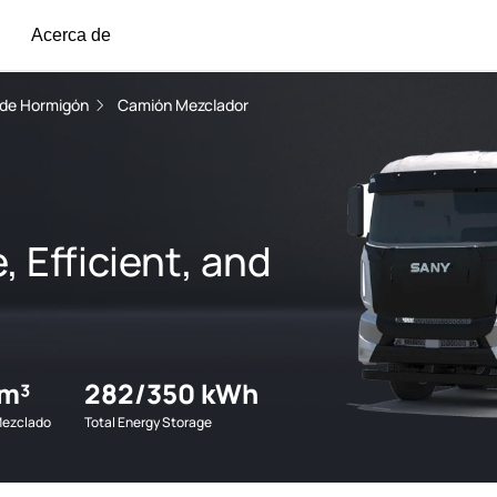
Acerca de
 de Hormigón
Camión Mezclador
, Efficient, and
c
 m³
282/350 kWh
Mezclado
Total Energy Storage