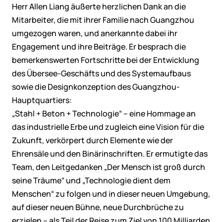
Herr Allen Liang äußerte herzlichen Dank an die
Mitarbeiter, die mit ihrer Familie nach Guangzhou
umgezogen waren, und anerkannte dabei ihr
Engagement und ihre Beiträge. Er besprach die
bemerkenswerten Fortschritte bei der Entwicklung
des Übersee-Geschäfts und des Systemaufbaus
sowie die Designkonzeption des Guangzhou-
Hauptquartiers:
„Stahl + Beton + Technologie“ – eine Hommage an
das industrielle Erbe und zugleich eine Vision für die
Zukunft, verkörpert durch Elemente wie der
Ehrensäle und den Binärinschriften. Er ermutigte das
Team, den Leitgedanken „Der Mensch ist groß durch
seine Träume“ und „Technologie dient dem
Menschen“ zu folgen und in dieser neuen Umgebung,
auf dieser neuen Bühne, neue Durchbrüche zu
erzielen – als Teil der Reise zum Ziel von 100 Milliarden