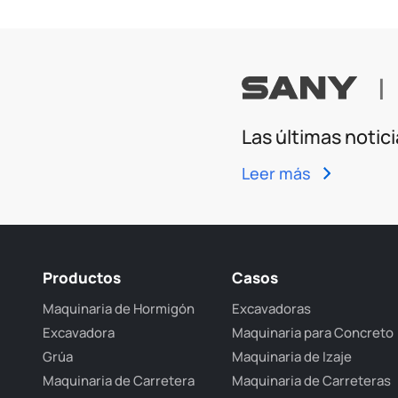
|
Las últimas notic
Leer más
Productos
Casos
Maquinaria de Hormigón
Excavadoras
Excavadora
Maquinaria para Concreto
Grúa
Maquinaria de Izaje
Maquinaria de Carretera
Maquinaria de Carreteras