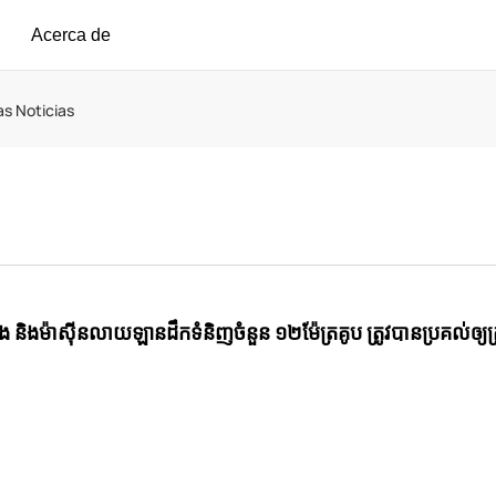
Acerca de
as Noticias
 និង​ម៉ាស៊ីន​លាយ​ឡាន​ដឹក​ទំនិញ​ចំនួន ១២​ម៉ែត្រគូប ត្រូវ​បាន​ប្រគល់​ឲ្យ​ក