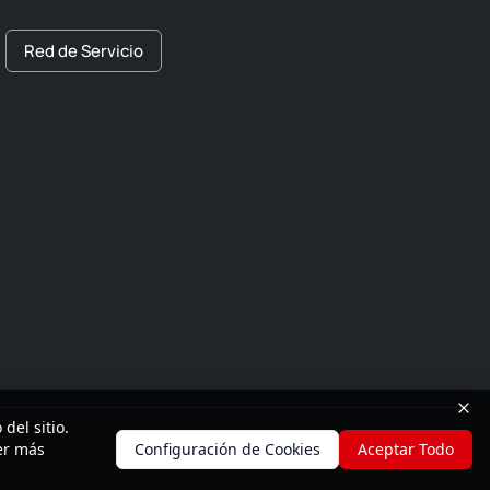
Red de Servicio
del sitio.
ner más
Configuración de Cookies
Aceptar Todo
Privacidad
Mapa del Sitio
Comentarios
Arriba