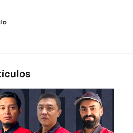
ulo
tículos