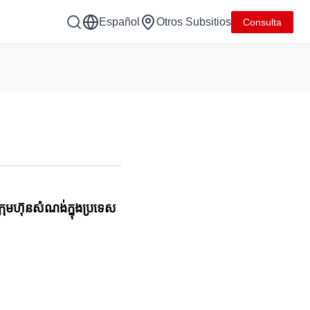
Español
Otros Subsitios
Consulta
្រុមហ៊ុន​សំណង់​ក្នុង​ប្រទេស​