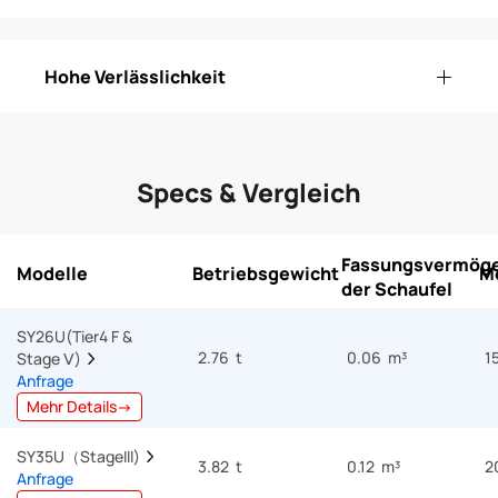
Hohe Verlässlichkeit
Specs & Vergleich
Fassungsvermög
Modelle
Betriebsgewicht
M
der Schaufel
SY26U(Tier4 F & 
2.76 t
0.06 m³
1
Stage Ⅴ)  
Anfrage
Mehr Details→
SY35U（StageIII)  
3.82 t
0.12 m³
2
Anfrage