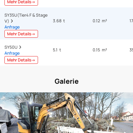
Mehr Details→
SY35U(Tier4 F & Stage 
3.68 t
0.12 m³
1
Ⅴ)  
Anfrage
Mehr Details→
SY50U  
5.1 t
0.15 m³
3
Anfrage
Mehr Details→
Galerie