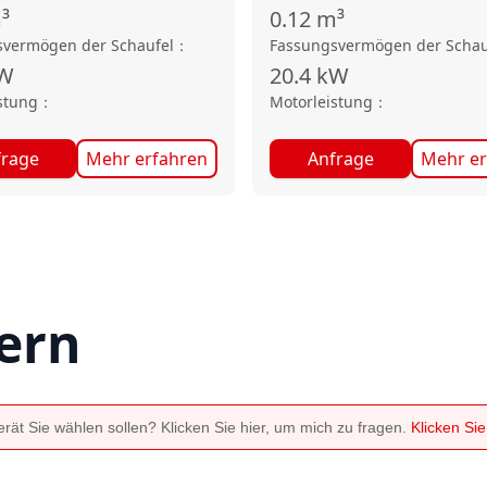
³
0.12
m³
svermögen der Schaufel
：
Fassungsvermögen der Schau
W
20.4
kW
stung
：
Motorleistung
：
frage
Mehr erfahren
Anfrage
Mehr er
ern
ät Sie wählen sollen? Klicken Sie hier, um mich zu fragen.
Klicken Si