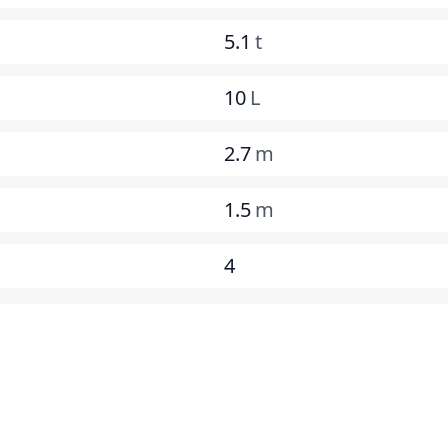
5.1
t
10
L
2.7
m
1.5
m
4