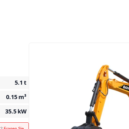
5.1
t
0.15
m³
35.5
kW
n?
Fragen Sie