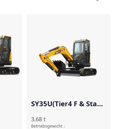
rgleichen
Vergleichen
SY35U(Tier4 F & Stage
Ⅴ)
3.68
t
Betriebsgewicht
：