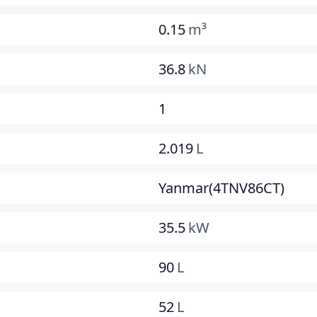
0.15
m³
36.8
kN
1
2.019
L
Yanmar(4TNV86CT)
35.5
kW
90
L
52
L