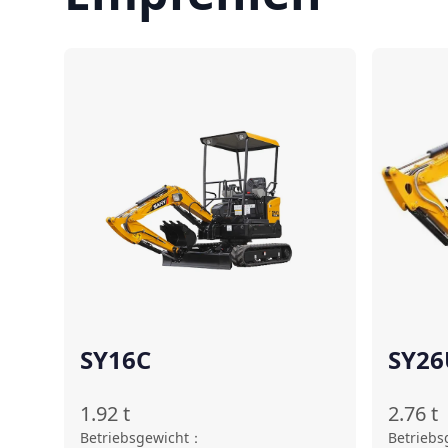
Vergleichen
SY16C
SY26
Ⅴ)
1.92
t
2.76
t
Betriebsgewicht
：
Betriebs