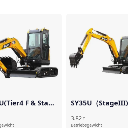
Vergleichen
Ve
U(Tier4 F & Stage
SY35U（StageIII)
3.82
t
gewicht
：
Betriebsgewicht
：