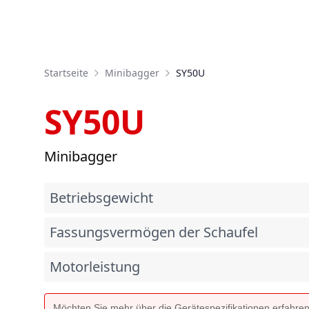
Startseite
Minibagger
SY50U
SY50U
Minibagger
Betriebsgewicht
Fassungsvermögen der Schaufel
Motorleistung
Möchten Sie mehr über die Gerätespezifikationen erfahre