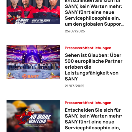
Entscheiden Sie sich für
SANY, kein Warten mehr:
SANY führt eine neue
Servicephilosophie ein,
um den globalen Support
zu verbessern
25/07/2025
Presseveröffentlichungen
Sehen ist Glauben: Über
500 europäische Partner
erleben die
Leistungsfähigkeit von
SANY
21/07/2025
Presseveröffentlichungen
Entscheiden Sie sich für
SANY, kein Warten mehr:
SANY führt eine neue
Servicephilosophie ein,