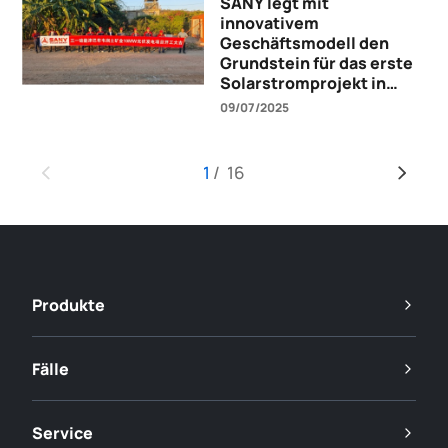
SANY legt mit
innovativem
Geschäftsmodell den
Grundstein für das erste
Solarstromprojekt in
Simbabwe
09/07/2025
1
/
16
Produkte
Fälle
Service