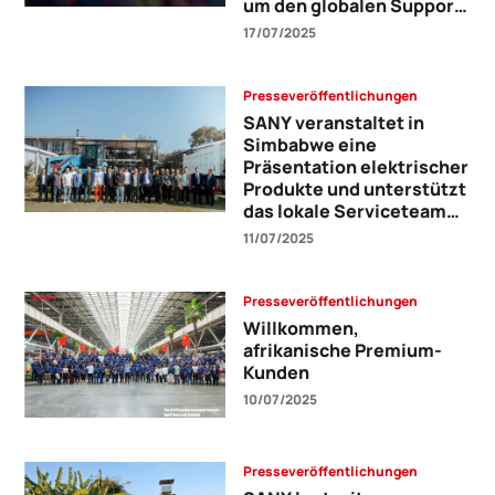
um den globalen Support
zu verbessern
17/07/2025
Presseveröffentlichungen
SANY veranstaltet in
Simbabwe eine
Präsentation elektrischer
Produkte und unterstützt
das lokale Serviceteam
durch Schulungen
11/07/2025
Presseveröffentlichungen
Willkommen,
afrikanische Premium-
Kunden
10/07/2025
Presseveröffentlichungen