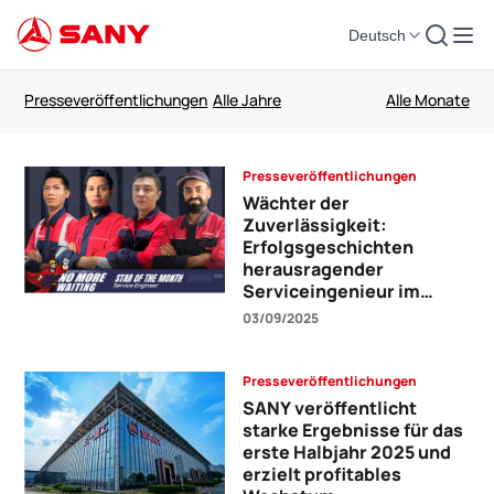
Deutsch
SANY Nachrichten-de-3_0_0
Presseveröffentlichungen
Wächter der
Zuverlässigkeit:
Erfolgsgeschichten
herausragender
Serviceingenieur im
August
03/09/2025
Presseveröffentlichungen
SANY veröffentlicht
starke Ergebnisse für das
erste Halbjahr 2025 und
erzielt profitables