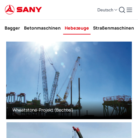
Deutsch
Hebezeuge Liste der Baufälle
Bagger
Betonmaschinen
Hebezeuge
Straßenmaschinen
Wheatstone-Projekt (Bechtel)