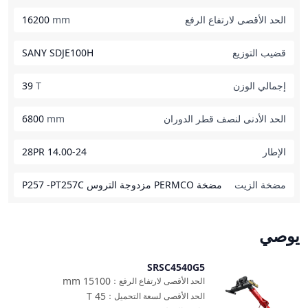
الحد الأقصى لارتفاع الرفع
mm
16200
قضيب التوزيع
SANY SDJE100H
إجمالي الوزن
T
39
الحد الأدنى لنصف قطر الدوران
mm
6800
الإطار
14.00-24 28PR
مضخة الزيت
مضخة PERMCO مزدوجة التروس P257 -PT257C
يوصي
SRSC4540G5
مقارنة
mm
15100
الحد الأقصى لارتفاع الرفع
：
T
45
الحد الأقصى لسعة التحميل
：