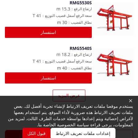
RMG5530S
مقارنة
m
15.3
ارتفاع الرفع
：
T
41
سعة الرفع أسفل قضيب التوزيع
：
m
30
نطاق القضيب
：
استفسار
RMG5540S
مقارنة
m
18.2
ارتفاع الرفع
：
T
41
سعة الرفع أسفل قضيب التوزيع
：
m
40
نطاق القضيب
：
استفسار
عرض المزيد
يستخدم موقعنا ملفات تعريف الارتباط لإنشاء تجربة أفضل لك. بعض
ملفات تعريف الارتباط هذه ضرورية لأداء الموقع. يتم استخدام بعضها
لأغراض إحصائية ويتم إعدادها بواسطة خدمات الطرف الثالث. لمزيد من
المعلومات، يرجى قراءة سياسة الخصوصية الخاصة بنا.
إعدادات ملفات تعريف الارتباط
قبول الكل
الكتيب
استفسار