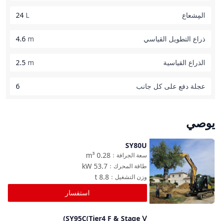
المِشعاع
L
24
ذراع التطويل القياسي
m
4.6
الذراع القياسية
m
2.5
عجلة دفع على كل جانب
6
يوصي
SY80U
مقارنة
m³
0.28
سعة الجرافة
：
kW
53.7
طاقة المحرك
：
t
8.8
وزن التشغيل
：
استفسار
SY95C(Tier4 F & Stage Ⅴ)