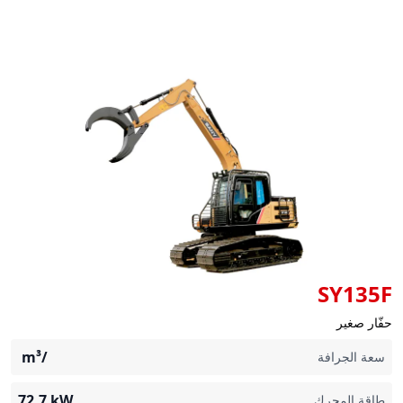
SY135F
حفّار صغير
m³
/
سعة الجرافة
72.7
kW
طاقة المحرك