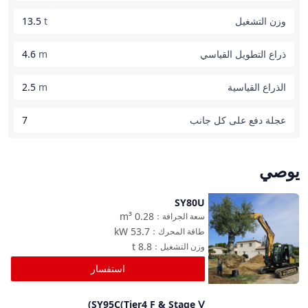
وزن التشغيل
t
13.5
ذراع التطويل القياسي
m
4.6
الذراع القياسية
m
2.5
عجلة دفع على كل جانب
7
يوصي
SY80U
مقارنة
m³
0.28
سعة الجرافة
：
kW
53.7
طاقة المحرك
：
t
8.8
وزن التشغيل
：
استفسار
SY95C(Tier4 F & Stage Ⅴ)