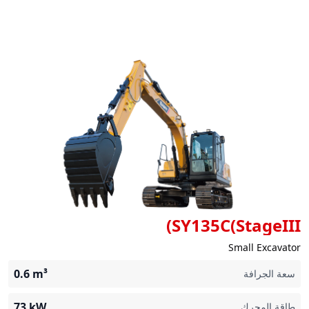
SY135C(StageIII)
Small Excavator
0.6
m³
سعة الجرافة
73
kW
طاقة المحرك