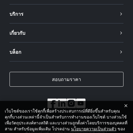
บริการ
เกี่ยวกับ
บล็อก
สอบถามราคา
เว็บไซต์ของเราใช้คุกกี้เพื่อสร้างประสบการณ์ที่ดียิ่งขึ้นสําหรับคุณ
คุกกี้บางส่วนเหล่านี้จําเป็นสําหรับการทำงานของเว็บไซต์ บางส่วนใช้
เพื่อวัตถุประสงค์ทางสถิติ และบางส่วนถูกตั้งค่าโดยบริการของบุคคลที่
สาม สําหรับข้อมูลเพิ่มเติม โปรดอ่าน
นโยบายความเป็นส่วนตัว
ของ
ความเป็นส่วนตัว
แผนผังเว็บไซต์
ข้อเสนอแนะ
ด้านบน