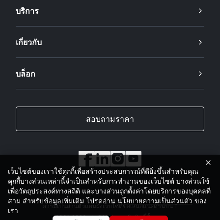
บริการ
เกี่ยวกับ
บล็อก
สอบถามราคา
เว็บไซต์ของเราใช้คุกกี้เพื่อสร้างประสบการณ์ที่ดียิ่งขึ้นสําหรับคุณ
คุกกี้บางส่วนเหล่านี้จําเป็นสําหรับการทำงานของเว็บไซต์ บางส่วนใช้
เพื่อวัตถุประสงค์ทางสถิติ และบางส่วนถูกตั้งค่าโดยบริการของบุคคลที่
สาม สําหรับข้อมูลเพิ่มเติม โปรดอ่าน
นโยบายความเป็นส่วนตัว
ของ
ความเป็นส่วนตัว
แผนผังเว็บไซต์
ข้อเสนอแนะ
ด้านบน
เรา
2001-2026
กลุ่ม SANY สงวนลิขสิทธิ์ทั้งหมด