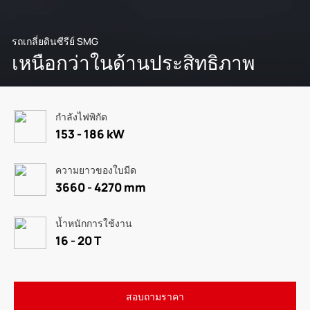
รถเกลี่ยดินซีรีย์ SMG
เหนือกว่าในด้านประสิทธิภาพ
กำลังไฟพิกัด
153 - 186 kW
ความยาวของใบมีด
3660 - 4270 mm
น้ำหนักการใช้งาน
16 - 20 T
สอบถามราคา