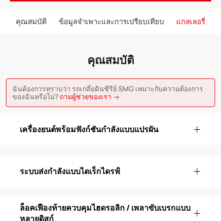
คุณสมบัติ
ข้อมูลจำเพาะและการเปรียบเทียบ
แกลเลอรี่
คุณสมบัติ
ฉันต้องการทราบว่า รถเกลี่ยดินซีรีย์ SMG เหมาะกับความต้องการ
ของฉันหรือไม่?
ถามผู้ช่วยของเรา →
เครื่องยนต์พร้อมฟังก์ชันกำลังแบบแปรผัน
ระบบส่งกำลังแบบไดเร็กไดรฟ์
ล็อคเฟืองท้ายควบคุมไฮดรอลิก / เพลาขับเบรกแบบ
หลายดิสก์