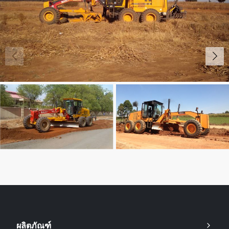
ผลิตภัณฑ์