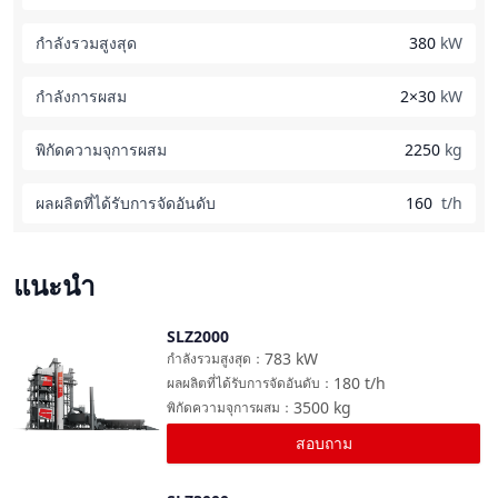
กำลังรวมสูงสุด
380
kW
กำลังการผสม
2×30
kW
พิกัดความจุการผสม
2250
kg
ผลผลิตที่ได้รับการจัดอันดับ
160
t/h
แนะนำ
SLZ2000
เปรียบเทียบ
783
kW
กำลังรวมสูงสุด
：
180
t/h
ผลผลิตที่ได้รับการจัดอันดับ
：
3500
kg
พิกัดความจุการผสม
：
สอบถาม