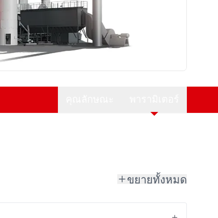
คุณลักษณะ
พารามิเตอร์
ขยายทั้งหมด