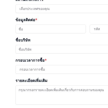
เลือกประเทศของคุณ
ข้อมูลติดต่อ
*
รหัส
ชื่อบริษัท
กรอบเวลาการซื้อ
*
กรอบเวลาการซื้อ
รายละเอียดเพิ่มเติม