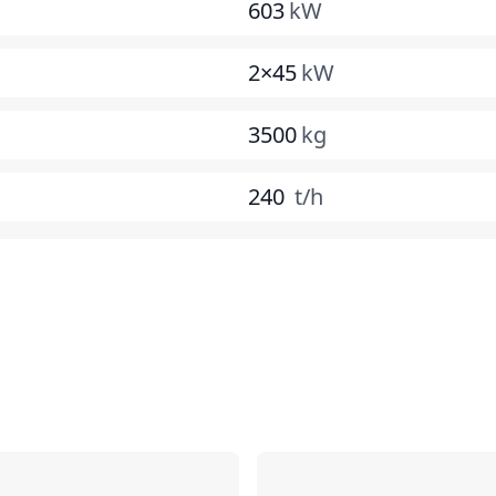
603
kW
2×45
kW
3500
kg
240
t/h
เปรียบเทียบ
เ