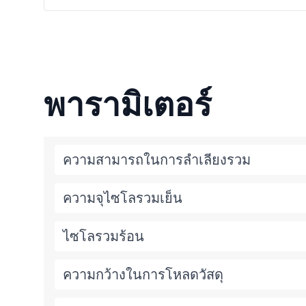
พารามิเตอร์
ความสามารถในการลำเลียงรวม
ความจุไซโลรวมเย็น
ไซโลรวมร้อน
ความกว้างในการโหลดวัสดุ