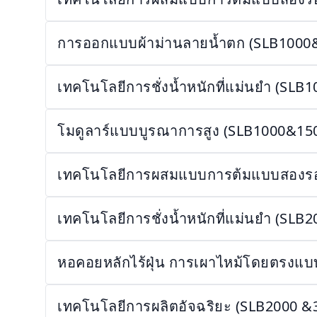
การออกแบบผ้าม่านลายน้ำตก (SLB1000
เทคโนโลยีการชั่งน้ำหนักที่แม่นยำ (SLB
โมดูลาร์แบบบูรณาการสูง (SLB1000&15
เทคโนโลยีการผสมแบบการต้มแบบสองรอ
เทคโนโลยีการชั่งน้ำหนักที่แม่นยำ (SL
หอคอยหลักไร้ฝุ่น การเผาไหม้โดยตรงแ
เทคโนโลยีการผลิตอัจฉริยะ (SLB2000 