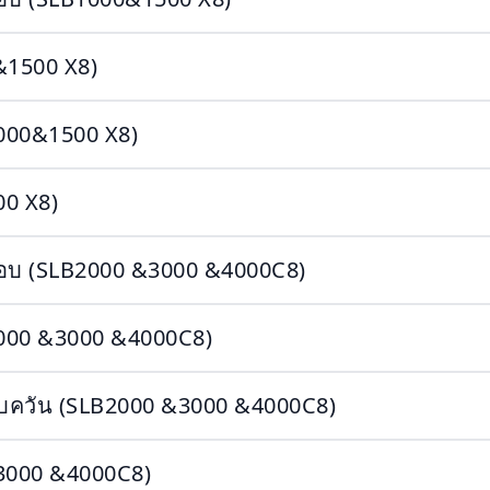
&1500 X8)
1000&1500 X8)
00 X8)
บ (SLB2000 &3000 &4000C8)
B2000 &3000 &4000C8)
บบควัน (SLB2000 &3000 &4000C8)
&3000 &4000C8)