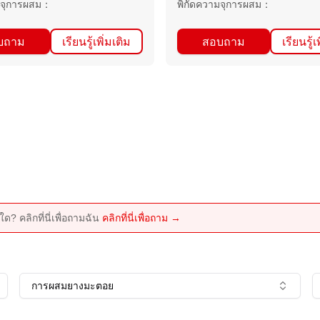
มจุการผสม
：
พิกัดความจุการผสม
：
บถาม
เรียนรู้เพิ่มเติม
สอบถาม
เรียนรู้เ
ด? คลิกที่นี่เพื่อถามฉัน
คลิกที่นี่เพื่อถาม →
การผสมยางมะตอย