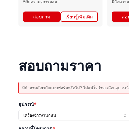
พิกัดความจุการผสม
：
พิกัดควา
สอบถาม
เรียนรู้เพิ่มเติม
สอ
สอบถามราคา
มีคำถามเกี่ยวกับแบบฟอร์มหรือไม่? ไม่แน่ใจว่าจะเลือกอุปกรณ์ใ
อุปกรณ์
*
เครื่องจักรงานถนน
สถานที่โครงการ
*