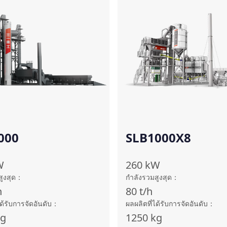
000
SLB1000X8
W
260
kW
ูงสุด
：
กำลังรวมสูงสุด
：
h
80
t/h
ด้รับการจัดอันดับ
：
ผลผลิตที่ได้รับการจัดอันดับ
：
kg
1250
kg