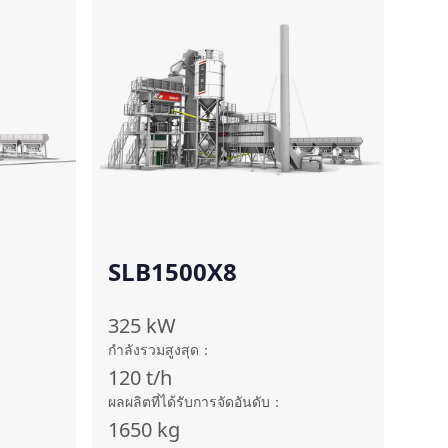
SLB1500X8
325
kW
กำลังรวมสูงสุด
：
120
t/h
ผลผลิตที่ได้รับการจัดอันดับ
：
1650
kg