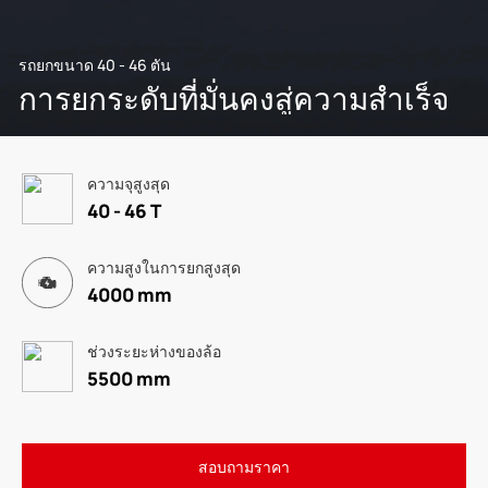
รถยกขนาด 40 - 46 ตัน
การยกระดับที่มั่นคงสู่ความสำเร็จ
ความจุสูงสุด
40 - 46 T
ความสูงในการยกสูงสุด
4000 mm
ช่วงระยะห่างของล้อ
5500 mm
สอบถามราคา