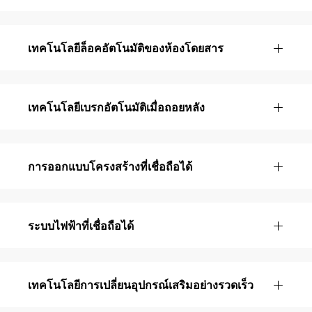
เทคโนโลยีล็อคอัตโนมัติของห้องโดยสาร
เทคโนโลยีเบรกอัตโนมัติเมื่อถอยหลัง
การออกแบบโครงสร้างที่เชื่อถือได้
ระบบไฟฟ้าที่เชื่อถือได้
เทคโนโลยีการเปลี่ยนอุปกรณ์เสริมอย่างรวดเร็ว