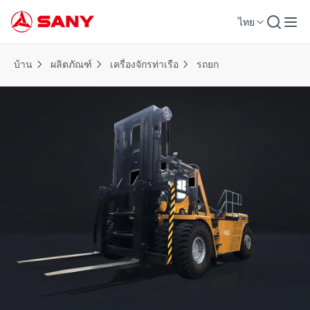
ไทย
บ้าน
ผลิตภัณฑ์
เครื่องจักรท่าเรือ
รถยก