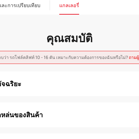
และการเปรียบเทียบ
แกลเลอรี่
คุณสมบัติ
บว่า รถโฟล์คลิฟท์ 10 - 16 ตัน เหมาะกับความต้องการของฉันหรือไม่?
ถามผ
ัจฉริยะ
หล่นของสินค้า