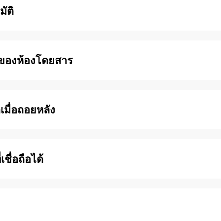
ัติ
ิของห้องโดยสาร
เมื่อถอยหลัง
ื่อถือได้