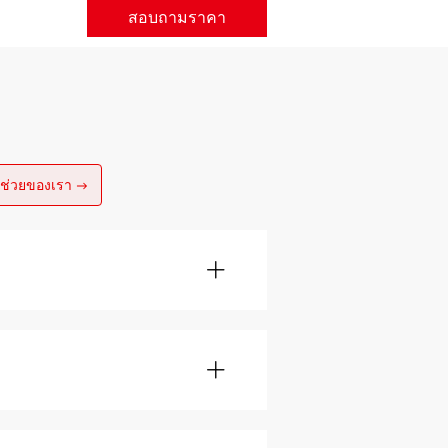
สอบถามราคา
ู้ช่วยของเรา →