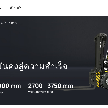
ร
เกี่ยวกับ
รือ
รถยก
ั่นคงสู่ความสำเร็จ
4000 mm
2700 - 3750 mm
สุด
ช่วงระยะห่างของล้อ