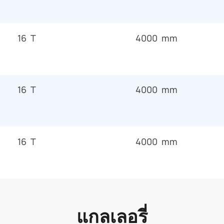
16 T
4000 mm
16 T
4000 mm
16 T
4000 mm
แกลเลอรี่