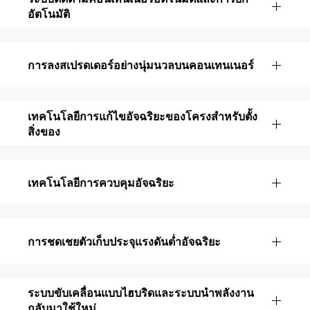
อัตโนมัติ
การลงสเปรดเดอร์อย่างนุ่มนวลบนคอนเทนเนอร์
เทคโนโลยีการแก้ไขอัจฉริยะของโครงสำหรับตั้ง
สิ่งของ
เทคโนโลยีการควบคุมอัจฉริยะ
การชดเชยตัวเก็บประจุแรงดันต่ำอัจฉริยะ
ระบบขับเคลื่อนแบบไฮบริดและระบบนำพลังงาน
กลับมาใช้ใหม่