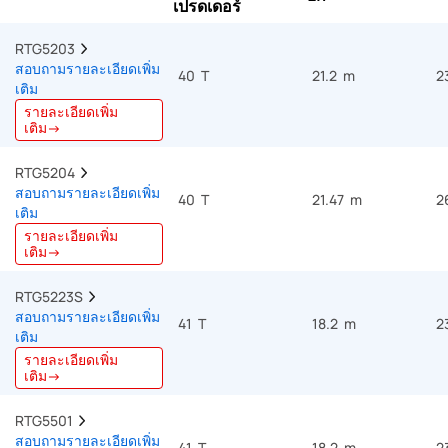
เปรดเดอร์
RTG5203  
สอบถามรายละเอียดเพิ่ม
40 T
21.2 m
2
เติม
รายละเอียดเพิ่ม
เติม→
RTG5204  
สอบถามรายละเอียดเพิ่ม
40 T
21.47 m
2
เติม
รายละเอียดเพิ่ม
เติม→
RTG5223S  
สอบถามรายละเอียดเพิ่ม
41 T
18.2 m
2
เติม
รายละเอียดเพิ่ม
เติม→
RTG5501  
สอบถามรายละเอียดเพิ่ม
41 T
18.2 m
2