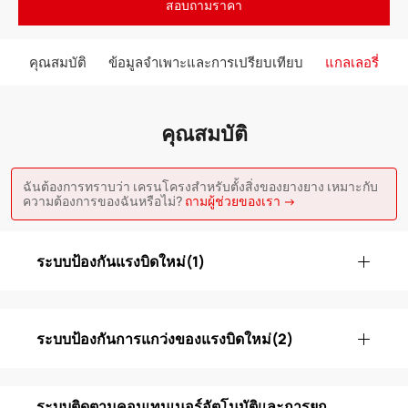
สอบถามราคา
คุณสมบัติ
ข้อมูลจำเพาะและการเปรียบเทียบ
แกลเลอรี่
คุณสมบัติ
ฉันต้องการทราบว่า เครนโครงสำหรับตั้งสิ่งของยางยาง เหมาะกับ
ความต้องการของฉันหรือไม่?
ถามผู้ช่วยของเรา →
ระบบป้องกันแรงบิดใหม่(1)
ระบบป้องกันการแกว่งของแรงบิดใหม่(2)
ระบบติดตามคอนเทนเนอร์อัตโนมัติและการยก