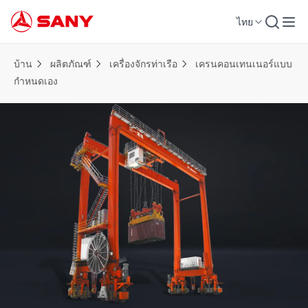
ไทย
บ้าน
ผลิตภัณฑ์
เครื่องจักรท่าเรือ
เครนคอนเทนเนอร์แบบ
กำหนดเอง