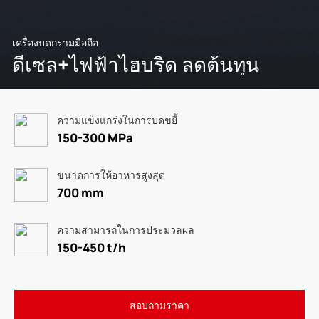
เครื่องบดกรามมือถือ
ดีเซล+ไฟฟ้าไฮบริด ลดต้นทุน
ความแข็งแกร่งในการบดขยี้
150-300 MPa
ขนาดการให้อาหารสูงสุด
700 mm
ความสามารถในการประมวลผล
150-450 t/h
สอบถามราคา