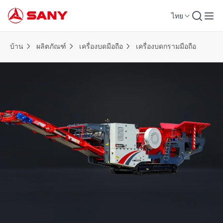
ไทย
บ้าน
ผลิตภัณฑ์
เครื่องบดมือถือ
เครื่องบดกรามมือถือ