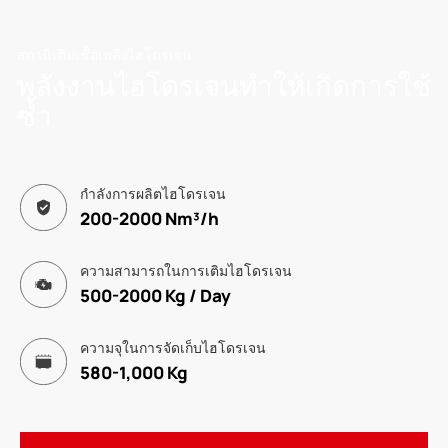
สถานีเติมเชื้อเพลิงไฮโดรเจน
พลังงานไฮโดรเจนทำให้เกิดการใช้
ซ้ำ
กำลังการผลิตไฮโดรเจน
200-2000 Nm³/h
ความสามารถในการเติมไฮโดรเจน
500-2000 Kg / Day
ความจุในการจัดเก็บไฮโดรเจน
580-1,000 Kg