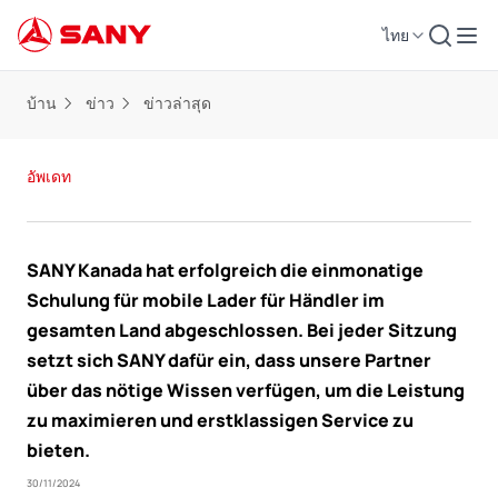
ไทย
บ้าน
ข่าว
ข่าวล่าสุด
อัพเดท
SANY Kanada hat erfolgreich die einmonatige
Schulung für mobile Lader für Händler im
gesamten Land abgeschlossen. Bei jeder Sitzung
setzt sich SANY dafür ein, dass unsere Partner
über das nötige Wissen verfügen, um die Leistung
zu maximieren und erstklassigen Service zu
bieten.
30/11/2024