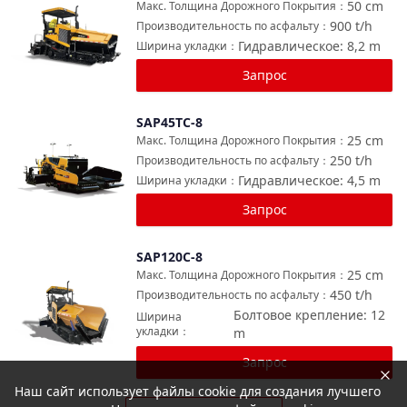
50
cm
Макс. Толщина Дорожного Покрытия
：
900
t/h
Производительность по асфальту
：
Гидравлическое: 8,2
m
Ширина укладки
：
Запрос
SAP45TC-8
Сравнить
25
cm
Макс. Толщина Дорожного Покрытия
：
250
t/h
Производительность по асфальту
：
Гидравлическое: 4,5
m
Ширина укладки
：
Запрос
SAP120C-8
Сравнить
25
cm
Макс. Толщина Дорожного Покрытия
：
450
t/h
Производительность по асфальту
：
Болтовое крепление: 12
Ширина
укладки
：
m
Запрос
Наш сайт использует файлы cookie для создания лучшего