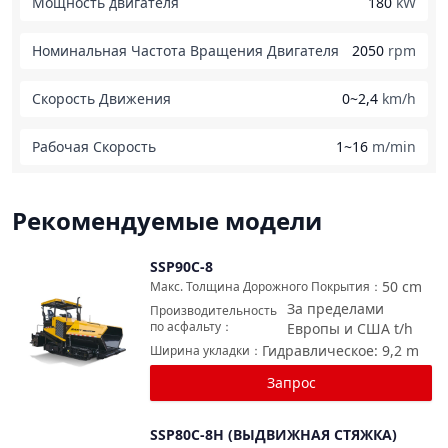
Мощность двигателя
180
kW
Номинальная Частота Вращения Двигателя
2050
rpm
Скорость Движения
0~2,4
km/h
Рабочая Скорость
1~16
m/min
Рекомендуемые модели
SSP90C-8
Сравнить
50
cm
Макс. Толщина Дорожного Покрытия
：
За пределами
Производительность
по асфальту
：
Европы и США
t/h
Гидравлическое: 9,2
m
Ширина укладки
：
Запрос
SSP80C-8H (ВЫДВИЖНАЯ СТЯЖКА)
Сравнить