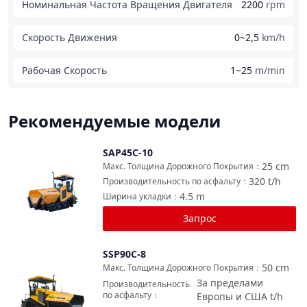
Номинальная Частота Вращения Двигателя
2200
rpm
Скорость Движения
0~2,5
km/h
Рабочая Скорость
1~25
m/min
Рекомендуемые модели
SAP45C-10
Сравнить
25
cm
Макс. Толщина Дорожного Покрытия
：
320
t/h
Производительность по асфальту
：
4.5
m
Ширина укладки
：
Запрос
SSP90C-8
Сравнить
50
cm
Макс. Толщина Дорожного Покрытия
：
За пределами
Производительность
по асфальту
：
Европы и США
t/h