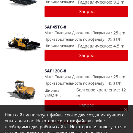
Гидравлическое: 9,2
m
Ширина укладки
：
Запрос
SAP45TC-8
Сравнить
25
cm
Макс. Толщина Дорожного Покрытия
：
250
t/h
Производительность по асфальту
：
Гидравлическое: 4,5
m
Ширина укладки
：
Запрос
SAP120C-8
Сравнить
25
cm
Макс. Толщина Дорожного Покрытия
：
450
t/h
Производительность по асфальту
：
Болтовое крепление: 12
Ширина
укладки
：
m
Запрос
Наш сайт использует файлы cookie для создания лучшего
опыта для вас. Некоторые из этих файлов cookie
Посмотреть больше
необходимы для работы сайта. Некоторые используются в
статистических целях, а другие устанавливаются