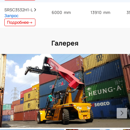
SRSC3532H1-L  
6000 mm
13910 mm
3
Запрос
Подробнее→
Галерея