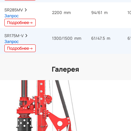
SR285MⅤ  
2200 mm
94/61 m
1
Запрос
Подробнее→
SR175M-V  
1300/1500 mm
61/47.5 m
6
Запрос
Подробнее→
Галерея