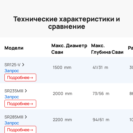
Технические характеристики и
сравнение
Макс. Диаметр
Макс.
Модели
Р
Сваи
Глубина Сваи
SR125-V  
1500 mm
41/31 m
3
Запрос
Подробнее→
SR235MIII  
2000 mm
73/56 m
8
Запрос
Подробнее→
SR285MIII  
2200 mm
94/61 m
1
Запрос
Подробнее→