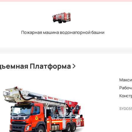
Пожарная машина водонапорной башни
дъемная Платформа
Макси
Рабоч
Конст
SYDG5