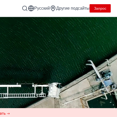
Русский
Другие подсайты
Запрос
рать →