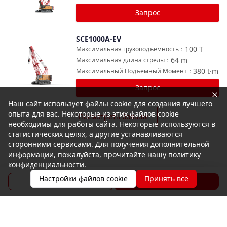
Запрос
SCE1000A-EV
Сравнить
100
T
Максимальная грузоподъёмность
：
64
m
Максимальная длина стрелы
：
380
t·m
Максимальный Подъемный Момент
：
Запрос
Наш сайт использует файлы cookie для создания лучшего
опыта для вас. Некоторые из этих файлов cookie
Посмотреть больше
необходимы для работы сайта. Некоторые используются в
статистических целях, а другие устанавливаются
сторонними сервисами. Для получения дополнительной
информации, пожалуйста, прочитайте нашу политику
конфиденциальности.
Настройки файлов cookie
Принять все
Брошюра
Запрос