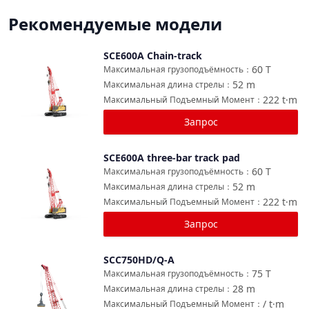
Рекомендуемые модели
SCE600A Chain-track
Сравнить
60
T
Максимальная грузоподъёмность
：
52
m
Максимальная длина стрелы
：
222
t·m
Максимальный Подъемный Момент
：
Запрос
SCE600A three-bar track pad
Сравнить
60
T
Максимальная грузоподъёмность
：
52
m
Максимальная длина стрелы
：
222
t·m
Максимальный Подъемный Момент
：
Запрос
SCC750HD/Q-A
Сравнить
75
T
Максимальная грузоподъёмность
：
28
m
Максимальная длина стрелы
：
/
t·m
Максимальный Подъемный Момент
：