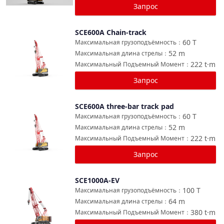
Запрос
SCE600A Chain-track
Сравнить
60
T
Максимальная грузоподъёмность
：
52
m
Максимальная длина стрелы
：
222
t·m
Максимальный Подъемный Момент
：
Запрос
SCE600A three-bar track pad
Сравнить
60
T
Максимальная грузоподъёмность
：
52
m
Максимальная длина стрелы
：
222
t·m
Максимальный Подъемный Момент
：
Запрос
SCE1000A-EV
Сравнить
100
T
Максимальная грузоподъёмность
：
64
m
Максимальная длина стрелы
：
380
t·m
Максимальный Подъемный Момент
：