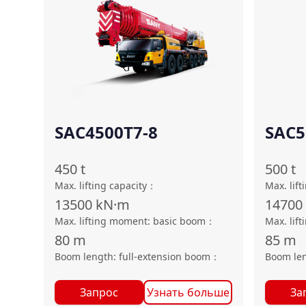
SAC4500T7-8
SAC5
450
t
500
t
Max. lifting capacity
：
Max. lift
13500
kN·m
14700
Max. lifting moment: basic boom
：
Max. lif
80
m
85
m
Boom length: full-extension boom
：
Boom len
Запрос
Узнать больше
За