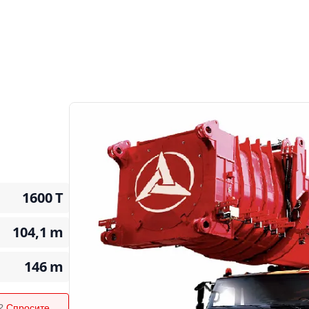
1600
T
104,1
m
146
m
я?
Спросите