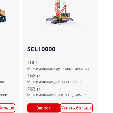
SCL10000
1000
T
Максимальная грузоподъёмность
：
168
m
oom
：
Максимальная длина стрелы
：
183
m
boom
：
Максимальная Высота Подъема
：
больше
Запрос
Узнать больше