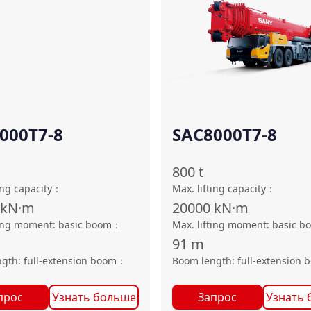
000T7-8
SAC8000T7-8
800
t
ing capacity
：
Max. lifting capacity
：
kN·m
20000
kN·m
ting moment: basic boom
：
Max. lifting moment: basic b
91
m
gth: full-extension boom
：
Boom length: full-extension 
прос
Узнать больше
Запрос
Узнать 