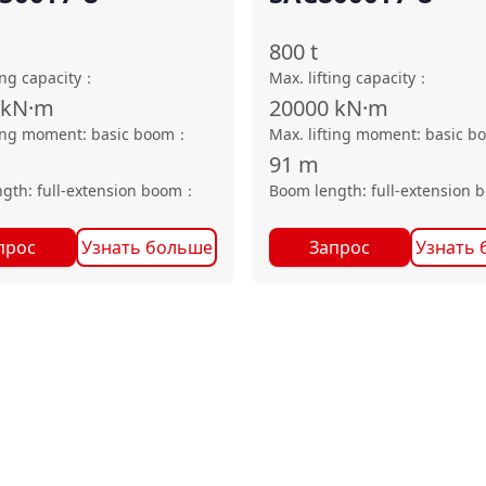
800
t
ing capacity
：
Max. lifting capacity
：
kN·m
20000
kN·m
ting moment: basic boom
：
Max. lifting moment: basic b
91
m
gth: full-extension boom
：
Boom length: full-extension 
прос
Узнать больше
Запрос
Узнать 