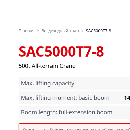
Главная
Вездеходный кран
SAC5000T7-8
SAC5000T7-8
500t All-terrain Crane
Max. lifting capacity
Max. lifting moment: basic boom
1
Boom length: full-extension boom
Хотите узнать больше о характеристиках оборудовани