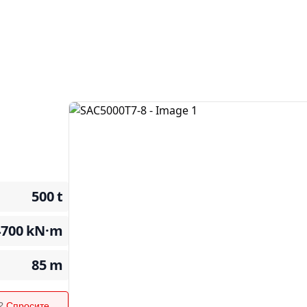
500
t
4700
kN·m
85
m
я?
Спросите