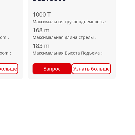
1000
T
Максимальная грузоподъёмность
：
168
m
oom
：
Максимальная длина стрелы
：
183
m
boom
：
Максимальная Высота Подъема
：
больше
Запрос
Узнать больше