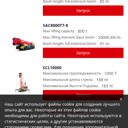
85
m
Boom length: full-extension boom
：
Запрос
SAC8000T7-8
Сравнить
800
t
Max. lifting capacity
：
20000
kN·m
Max. lifting moment: basic boom
：
91
m
Boom length: full-extension boom
：
Запрос
SCL10000
Сравнить
1000
T
Максимальная грузоподъёмность
：
168
m
Максимальная длина стрелы
：
183
m
Максимальная Высота Подъема
：
Запрос
Наш сайт использует файлы cookie для создания лучшего
опыта для вас. Некоторые из этих файлов cookie
Посмотреть больше
необходимы для работы сайта. Некоторые используются в
статистических целях, а другие устанавливаются
сторонними сервисами. Для получения дополнительной