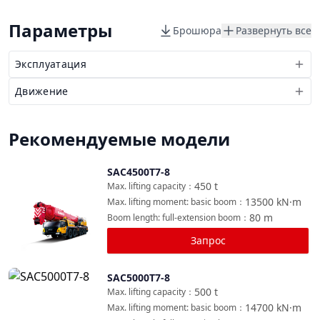
Параметры
Брошюра
Развернуть все
Эксплуатация
Движение
Рекомендуемые модели
SAC4500T7-8
Сравнить
450
t
Max. lifting capacity
：
13500
kN·m
Max. lifting moment: basic boom
：
80
m
Boom length: full-extension boom
：
Запрос
SAC5000T7-8
Сравнить
500
t
Max. lifting capacity
：
14700
kN·m
Max. lifting moment: basic boom
：