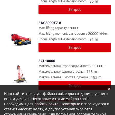
85
m
Boom length: full-extension boom
：
Запрос
SAC8000T7-8
Сравнить
800
t
Max. lifting capacity
：
20000
kN·m
Max. lifting moment: basic boom
：
91
m
Boom length: full-extension boom
：
Запрос
SCL10000
Сравнить
1000
T
Максимальная грузоподъёмность
：
168
m
Максимальная длина стрелы
：
183
m
Максимальная Высота Подъема
：
Запрос
Наш сайт использует файлы cookie для создания лучшего
опыта для вас. Некоторые из этих файлов cookie
Посмотреть больше
необходимы для работы сайта. Некоторые используются в
статистических целях, а другие устанавливаются
сторонними сервисами. Для получения дополнительной