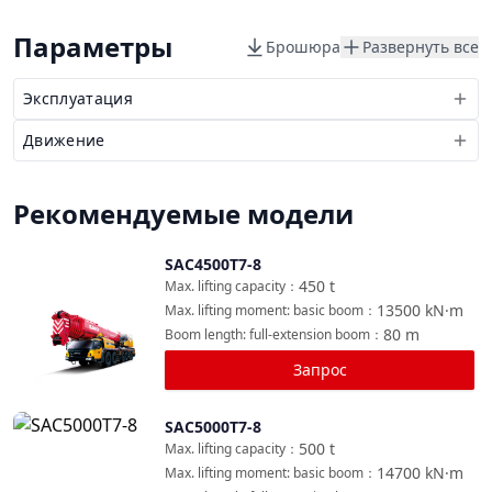
Параметры
Брошюра
Развернуть все
Эксплуатация
Движение
Рекомендуемые модели
SAC4500T7-8
Сравнить
450
t
Max. lifting capacity
：
13500
kN·m
Max. lifting moment: basic boom
：
80
m
Boom length: full-extension boom
：
Запрос
SAC5000T7-8
Сравнить
500
t
Max. lifting capacity
：
14700
kN·m
Max. lifting moment: basic boom
：