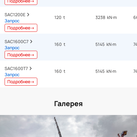
Подробнее→
SAC1200E  
120 t
3238 kN·m
6
Запрос
Подробнее→
SAC1600C7  
160 t
5145 kN·m
7
Запрос
Подробнее→
SAC1600T7  
160 t
5145 kN·m
7
Запрос
Подробнее→
Галерея