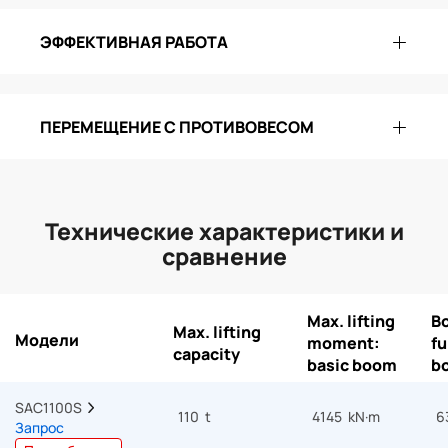
ЭФФЕКТИВНАЯ РАБОТА
ПЕРЕМЕЩЕНИЕ С ПРОТИВОВЕСОМ
Технические характеристики и
сравнение
Max. lifting
B
Max. lifting
Модели
moment:
fu
capacity
basic boom
b
SAC1100S  
110 t
4145 kN·m
6
Запрос