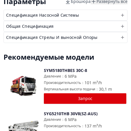
Параметры
Брошюра
Развернуть все
Спецификация Насосной Системы
Общая Спецификация
Спецификация Стрелы И выносной Опоры
Рекомендуемые модели
SYM5180THBES 30C-8
Сравнить
6
MPa
Давление
：
101
m³/h
Производительность
：
30,1
m
Вертикальная высота подачи
：
Запрос
SYG5210THB 30V8(SZ-AUS)
Сравнить
6
MPa
Давление
：
137
m³/h
Производительность
：