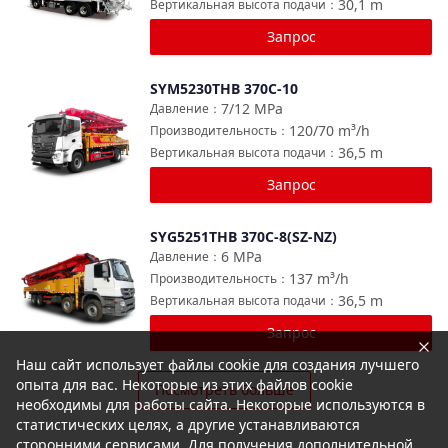
30,1
m
Вертикальная высота подачи
：
Запрос
SYM5230THB 370C-10
Сравнить
7/12
MPa
Давление
：
120/70
m³/h
Производительность
：
36,5
m
Вертикальная высота подачи
：
Запрос
SYG5251THB 370C-8(SZ-NZ)
Сравнить
6
MPa
Давление
：
137
m³/h
Производительность
：
36,5
m
Вертикальная высота подачи
：
Запрос
Наш сайт использует файлы cookie для создания лучшего
опыта для вас. Некоторые из этих файлов cookie
Посмотреть больше
необходимы для работы сайта. Некоторые используются в
статистических целях, а другие устанавливаются
сторонними сервисами. Для получения дополнительной