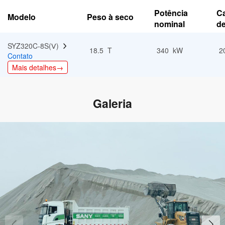
Potência
C
Modelo
Peso à seco
nominal
de
SYZ320C-8S(Ⅴ)  
18.5 T
340 kW
2
Contato
Mais detalhes→
Galeria