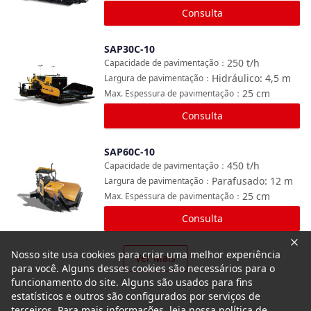
Consulta
SAP30C-10
Comparar
250
t/h
Capacidade de pavimentação
：
Hidráulico: 4,5
m
Largura de pavimentação
：
25
cm
Max. Espessura de pavimentação
：
Consulta
SAP60C-10
Comparar
450
t/h
Capacidade de pavimentação
：
Parafusado: 12
m
Largura de pavimentação
：
25
cm
Max. Espessura de pavimentação
：
Consulta
Nosso site usa cookies para criar uma melhor experiência
Ver Mais
para você. Alguns desses cookies são necessários para o
funcionamento do site. Alguns são usados para fins
estatísticos e outros são configurados por serviços de
terceiros. Para mais informações, leia nossa política de