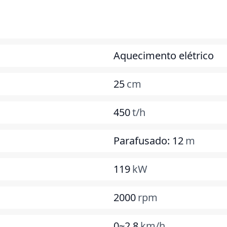
Aquecimento elétrico
25
cm
450
t/h
Parafusado: 12
m
119
kW
2000
rpm
0~2,8
km/h