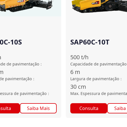
0C-10S
SAP60C-10T
h
500
t/h
ade de pavimentação
：
Capacidade de pavimentação
m
6
m
de pavimentação
：
Largura de pavimentação
：
30
cm
essura de pavimentação
：
Max. Espessura de paviment
sulta
Saiba Mais
Consulta
Saiba