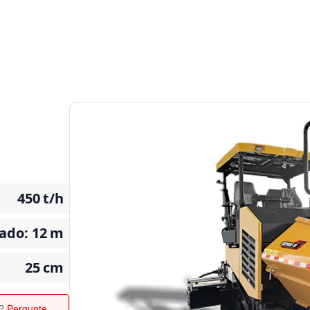
450
t/h
ado: 12
m
25
cm
o?
Pergunte