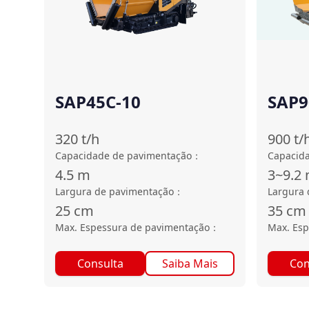
SAP45C-10
SAP9
320
t/h
900
t/
Capacidade de pavimentação
：
Capacid
4.5
m
3~9.2
Largura de pavimentação
：
Largura 
25
cm
35
cm
Max. Espessura de pavimentação
：
Max. Esp
Consulta
Saiba Mais
Con