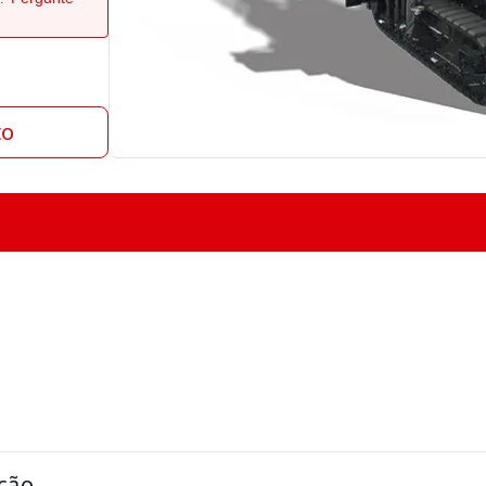
to
ção