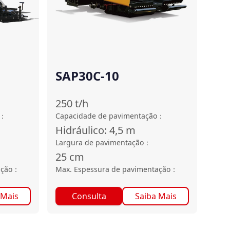
SAP30C-10
250
t/h
：
Capacidade de pavimentação
：
Hidráulico: 4,5
m
Largura de pavimentação
：
25
cm
ação
：
Max. Espessura de pavimentação
：
 Mais
Consulta
Saiba Mais