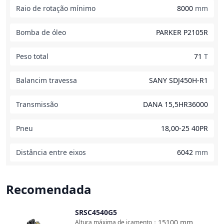
Raio de rotação mínimo
8000
mm
Bomba de óleo
PARKER P2105R
Peso total
71
T
Balancim travessa
SANY SDJ450H-R1
Transmissão
DANA 15,5HR36000
Pneu
18,00-25 40PR
Distância entre eixos
6042
mm
Recomendada
SRSC4540G5
Comparar
15100
mm
Altura máxima de içamento
：