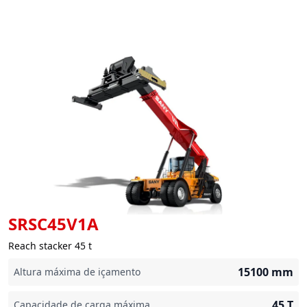
SRSC45V1A
Reach stacker 45 t
15100
mm
Altura máxima de içamento
45
T
Capacidade de carga máxima