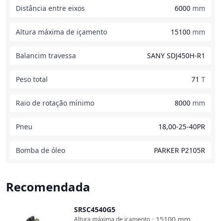
Distância entre eixos
6000
mm
Altura máxima de içamento
15100
mm
Balancim travessa
SANY SDJ450H-R1
Peso total
71
T
Raio de rotação mínimo
8000
mm
Pneu
18,00-25-40PR
Bomba de óleo
PARKER P2105R
Recomendada
SRSC4540G5
Comparar
15100
mm
Altura máxima de içamento
：