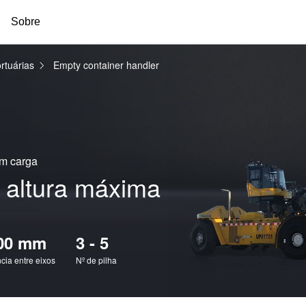
Sobre
rtuárias
Empty container handler
om carga
à altura máxima
00 mm
3 - 5
ncia entre eixos
Nº de pilha