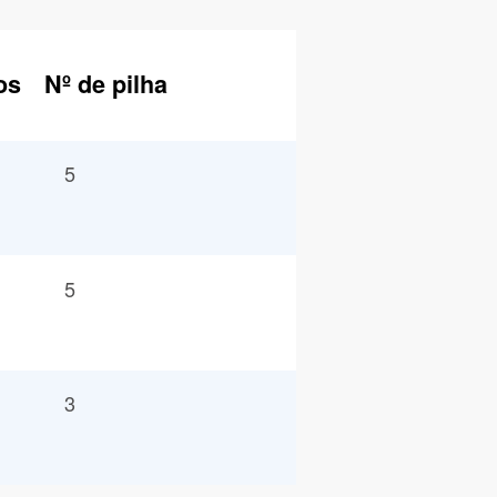
os
Nº de pilha
5
5
3