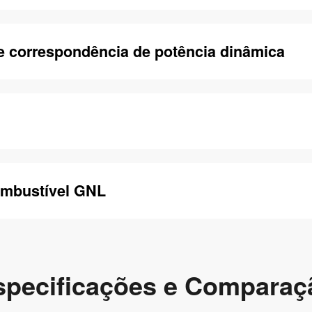
e correspondência de potência dinâmica
ombustível GNL
specificações e Comparaç