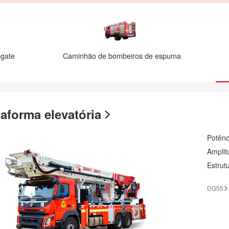
sgate
Caminhão de bombeiros de espuma
taforma elevatória
Potên
Amplit
Estrut
DG55