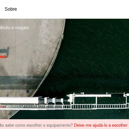
Sobre
e Combate a incêndio e resgate
êndio e resgate
ão sabe como escolher o equipamento?
Deixe-me ajudá-lo a escolher