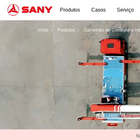
Produtos
Casos
Serviço
Caminhão de bombeiros de plataforma | Caminhão d
Início
Produtos
Caminhão de Combate a inc
N