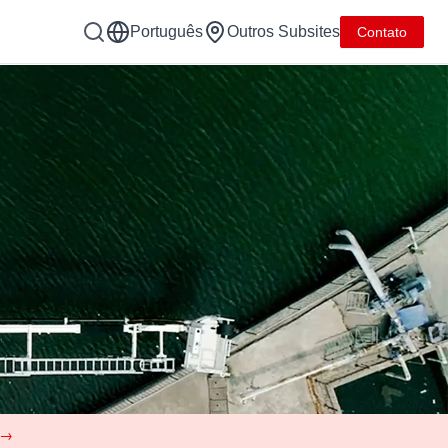
Português
Outros Subsites
Contato
 →