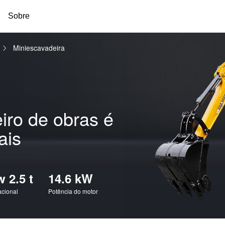
Sobre
a
Miniescavadeira
ro de obras é
ais
 2.5 t
14.6 kW
acional
Potência do motor