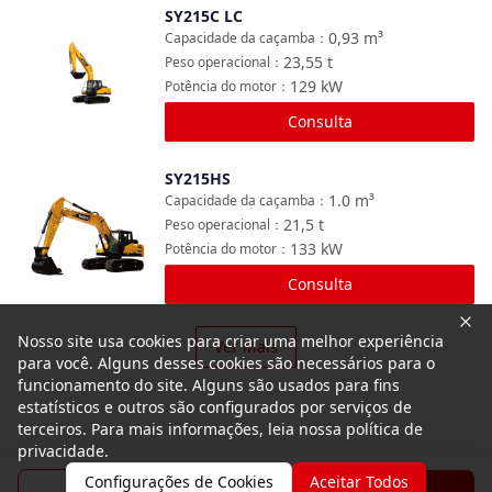
SY215C LC
Comparar
0,93
m³
Capacidade da caçamba
：
23,55
t
Peso operacional
：
129
kW
Potência do motor
：
Consulta
SY215HS
Comparar
1.0
m³
Capacidade da caçamba
：
21,5
t
Peso operacional
：
133
kW
Potência do motor
：
Consulta
Nosso site usa cookies para criar uma melhor experiência
Ver Mais
para você. Alguns desses cookies são necessários para o
funcionamento do site. Alguns são usados para fins
estatísticos e outros são configurados por serviços de
terceiros. Para mais informações, leia nossa política de
privacidade.
Configurações de Cookies
Aceitar Todos
Folheto
Consulta