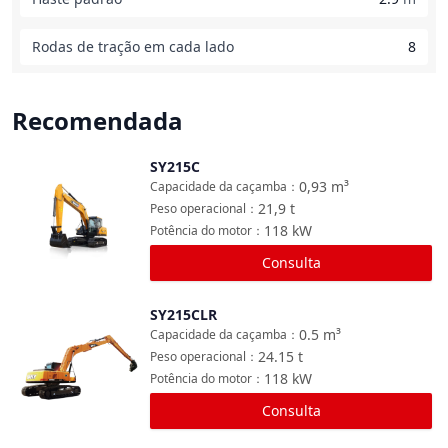
Rodas de tração em cada lado
8
Recomendada
SY215C
Comparar
0,93
m³
Capacidade da caçamba
：
21,9
t
Peso operacional
：
118
kW
Potência do motor
：
Consulta
SY215CLR
Comparar
0.5
m³
Capacidade da caçamba
：
24.15
t
Peso operacional
：
118
kW
Potência do motor
：
Consulta