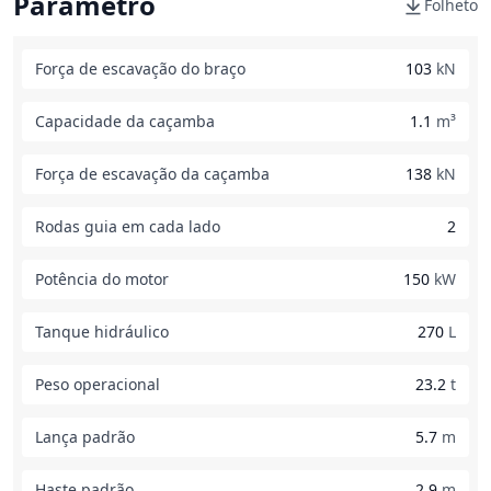
Parâmetro
Folheto
Força de escavação do braço
103
kN
Capacidade da caçamba
1.1
m³
Força de escavação da caçamba
138
kN
Rodas guia em cada lado
2
Potência do motor
150
kW
Tanque hidráulico
270
L
Peso operacional
23.2
t
Lança padrão
5.7
m
Haste padrão
2.9
m