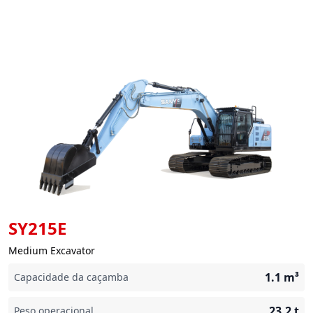
SY215E
Medium Excavator
1.1
m³
Capacidade da caçamba
23.2
t
Peso operacional