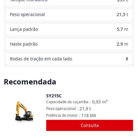
Peso operacional
21,5
t
Lança padrão
5.7
m
Haste padrão
2.9
m
Rodas de tração em cada lado
8
Recomendada
SY215C
Comparar
0,93
m³
Capacidade da caçamba
：
21,9
t
Peso operacional
：
118
kW
Potência do motor
：
Consulta