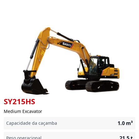
SY215HS
Medium Excavator
1.0
m³
Capacidade da caçamba
21,5
t
Peso operacional