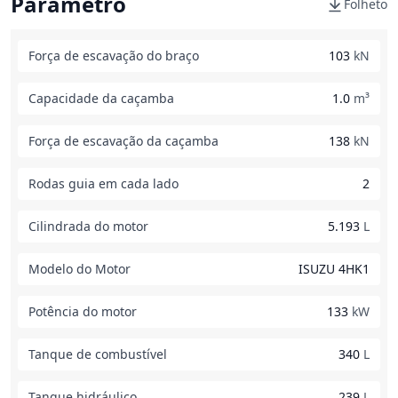
Parâmetro
Folheto
Força de escavação do braço
103
kN
Capacidade da caçamba
1.0
m³
Força de escavação da caçamba
138
kN
Rodas guia em cada lado
2
Cilindrada do motor
5.193
L
Modelo do Motor
ISUZU 4HK1
Potência do motor
133
kW
Tanque de combustível
340
L
Tanque hidráulico
239
L