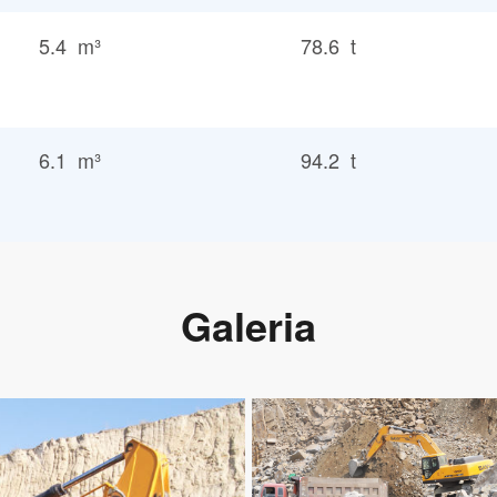
5.4 m³
78.6 t
6.1 m³
94.2 t
Galeria