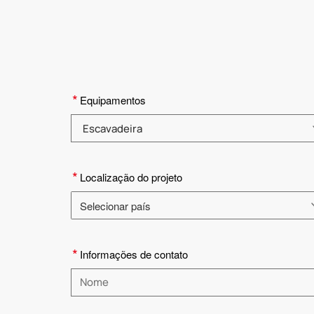
*
Equipamentos
Selecione a categoria do produto
*
Localização do projeto
Selecionar país
Selecione o país
*
Informações de contato
Insira um nome