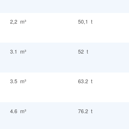
2,2 m³
50,1 t
3.1 m³
52 t
3.5 m³
63.2 t
4.6 m³
76.2 t