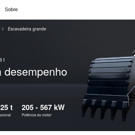
Sobre
a
Escavadeira grande
6 t
m desempenho
125 t
205 - 567 kW
acional
Potência do motor