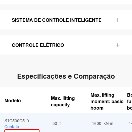
SISTEMA DE CONTROLE INTELIGENTE
CONTROLE ELÉTRICO
Especificações e Comparação
Max. lifting
Bo
Max. lifting
Modelo
moment: basic
fu
capacity
boom
b
STC500C5  
50 t
1600 kN·m
4
Contato