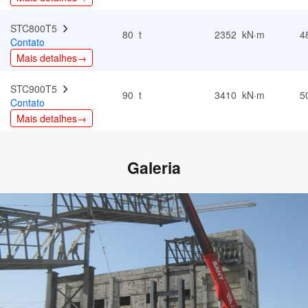
STC800T5  
80 t
2352 kN·m
4
Contato
Mais detalhes→
STC900T5  
90 t
3410 kN·m
5
Contato
Mais detalhes→
Galeria