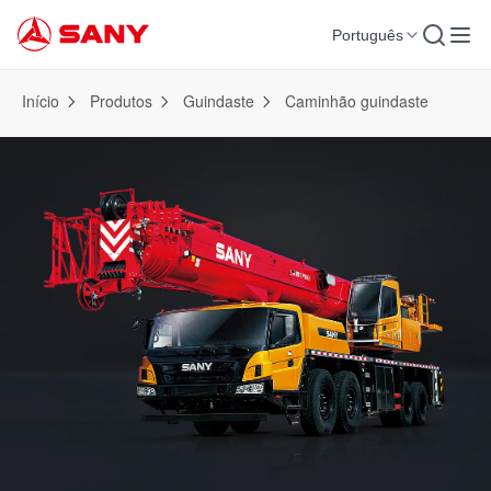
Português
Início
Produtos
Guindaste
Caminhão guindaste