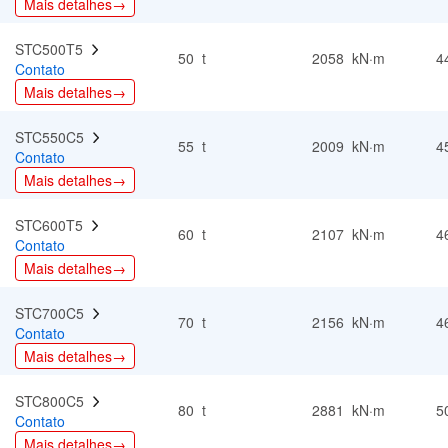
Mais detalhes→
STC500T5  
50 t
2058 kN·m
4
Contato
Mais detalhes→
STC550C5  
55 t
2009 kN·m
4
Contato
Mais detalhes→
STC600T5  
60 t
2107 kN·m
4
Contato
Mais detalhes→
STC700C5  
70 t
2156 kN·m
4
Contato
Mais detalhes→
STC800C5  
80 t
2881 kN·m
5
Contato
Mais detalhes→