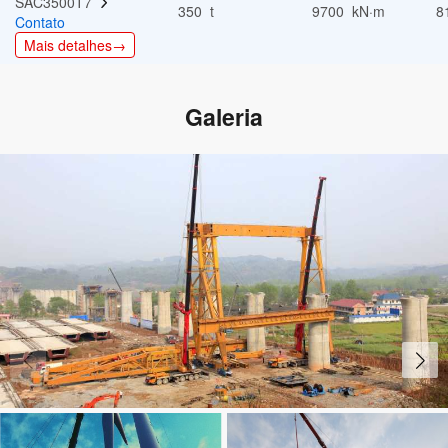
SAC3500T7  
350 t
9700 kN·m
8
Contato
Mais detalhes→
Galeria