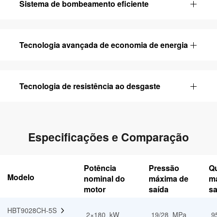
Sistema de bombeamento eficiente
Tecnologia avançada de economia de energia
Tecnologia de resistência ao desgaste
Especificações e Comparação
Potência
Pressão
Q
Modelo
nominal do
máxima de
m
motor
saída
sa
HBT9028CH-5S  
2×180 kW
19/28 MPa
9