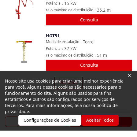
15
kW
Potência
：
35,2
m
raio máximo de distribuição
：
Consulta
HGT51
Comparar
Torre
Modo de instalação
：
37
kW
Potência
：
51
m
raio máximo de distribuição
：
Consulta
Nosso site usa cookies para criar uma melhor experiência
Ver Mais
para você. Alguns desses cookies são necessários para o
funcionamento do site. Alguns são usados para fins
estatísticos e outros são configurados por serviços de
terceiros. Para mais informações, leia nossa política de
privacidade.
Configurações de Cookies
Aceitar Todos
Folheto
Consulta