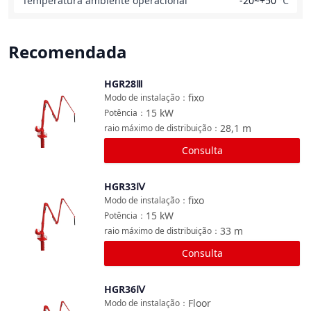
Temperatura ambiente operacional
-20~+50
℃
Recomendada
HGR28Ⅲ
Comparar
fixo
Modo de instalação
：
15
kW
Potência
：
28,1
m
raio máximo de distribuição
：
Consulta
HGR33Ⅳ
Comparar
fixo
Modo de instalação
：
15
kW
Potência
：
33
m
raio máximo de distribuição
：
Consulta
HGR36Ⅳ
Comparar
Floor
Modo de instalação
：